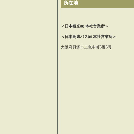
所在地
＜日本観光㈱ 本社営業所＞
＜日本高速バス㈱ 本社営業所＞
大阪府貝塚市二色中町6番6号