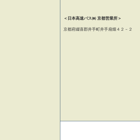
＜日本高速バス㈱ 京都営業所＞
京都府綴喜郡井手町井手扇畑４２－２