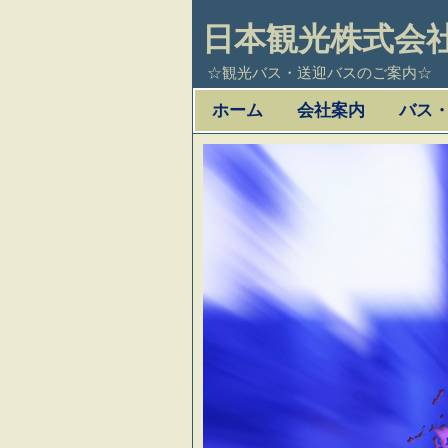
日本観光株式会
☆観光バス・送迎バスのご案内☆
コ
ホーム
会社案内
バス
メインメニュー
ン
テ
ン
ツ
へ
移
動