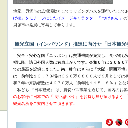
地元、貝塚市の広報活動としてラッピングバスを運行いたして
げ櫛」をモチーフにしたイメージキャラクター『 つげさん 』
の
貝塚市の発展に寄与して参ります。
観光立国（インバウンド）推進に向けた「日本観光
安全・安心な国「ニッポン」は交通機関が充実し、食べ物も安
禍以降、訪日外国人数は右肩上がりです。令和６年は３６８６
での最高を記録しました。尚、昨年はさらに「大阪・関西万博
は、前年比１３
．７％増の
３２６万６８００人で９月としては
和７年の来訪者数は４２７０万人（前年比１１５．８％ ）とな
私ども 『日本観光』 は、貸切バス事業を通じて、国内のお客
のお客様に日本での『 良い思い出 』をお持ち帰り頂けるよう 「
観光名所をご案内させて頂きます。