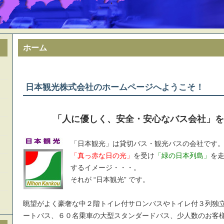
ホーム
日本観光株式会社のホームページへようこそ！
「人に優しく、安全・安心なバス会社」を
「日本観光」は貸切バス・観光バスの会社です
「真っ赤な日の光」
を受け
「緑の日本列島」
を
するイメージ・・・。
それが “日本観光” です。
眺望がよく豪奢な中２階トイレ付サロンバスやトイレ付３列独
ートバス、６０名乗車の大型スタンダードバス、少人数のお客