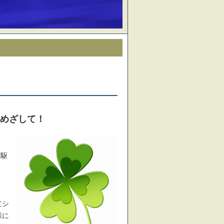
めざして！
。
走駆
立シ
様に