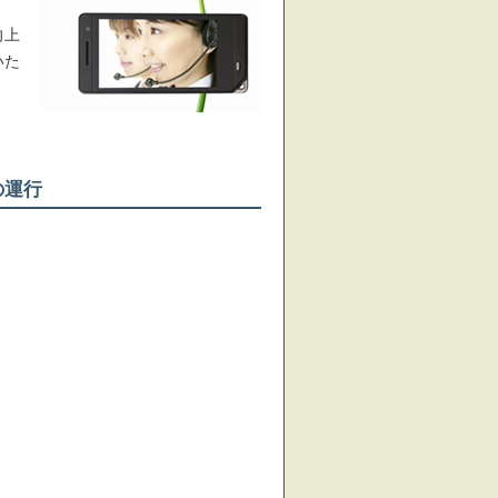
向上
いた
の運行