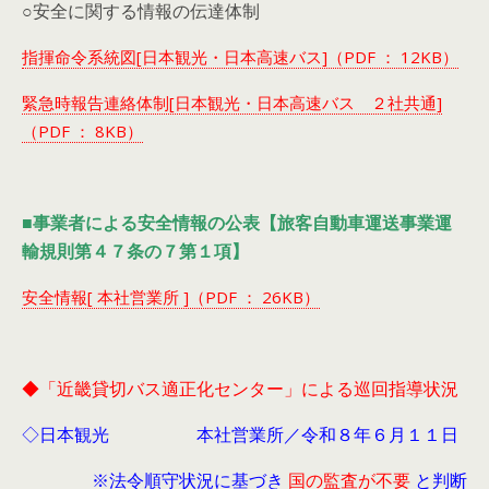
○安全に関する情報の伝達体制
指揮命令系統図[日本観光・日本高速バス]（PDF ： 12KB）
緊急時報告連絡体制[日本観光・日本高速バス ２社共通]
（PDF ： 8KB）
■事業者による安全情報の公表【旅客自動車運送事業運
輸規則第４７条の７第１項】
安全情報[ 本社営業所 ]（PDF ： 26KB）
◆「近畿貸切バス適正化センター」による巡回指導状況
◇日本観光 本社営業所／令和８年６月１１日
※法令順守状況に基づき
国の監査が不要
と判断