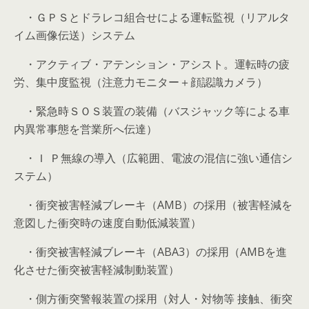
・ＧＰＳとドラレコ組合せによる運転監視（リアルタ
イム画像伝送）システム
・アクティブ・アテンション・アシスト。運転時の疲
労、集中度監視（注意力モニター＋顔認識カメラ）
・緊急時ＳＯＳ装置の装備（バスジャック等による車
内異常事態を営業所へ伝達）
・Ｉ Ｐ無線の導入（広範囲、電波の混信に強い通信シ
ステム）
・衝突被害軽減ブレーキ（AMB）の採用（被害軽減を
意図した衝突時の速度自動低減装置）
・衝突被害軽減ブレーキ（ABA3）の採用（AMBを進
化させた衝突被害軽減制動装置）
・側方衝突警報装置の採用（対人・対物等 接触、衝突